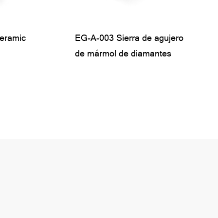
eramic
EG-A-003 Sierra de agujero
EG-A-A-016 Sierra de
Cera de enfriamiento para
de
hoyos
de mármol de diamantes
diamantes de vástago
brocas de taladro de
redondo de vástago
diamantes