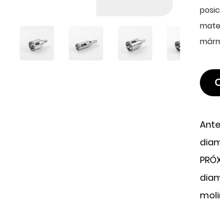
posi
mater
mármo
Ante
diam
PRÓX
diam
molin