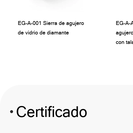
EG-A-001 Sierra de agujero
EG-A-A-011 HEX VANGULA
Taza de succión de
EG-A-A
EG-A-0
Copa d
de vidrio de diamante
DE DIAMOND DIAMOND
localización de agujeros
agujero
de dia
localiz
Sierra
grandes
con tal
específ
ángulo
Certificado