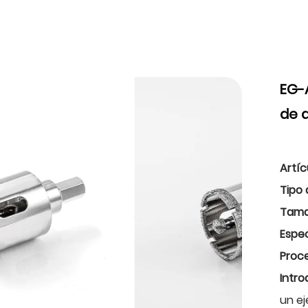
EG-
de d
Artíc
Tipo
Tama
Espec
Proc
Intro
un ej