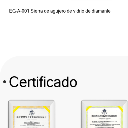
EG-A-001 Sierra de agujero de vidrio de diamante
EG-A-A-011 HEX VANGULA DE DIAMOND
Taza de succión de localización de agujeros grandes
DIAMOND Sierra
Certificado