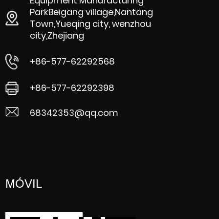
Equipment Manufacturing
ParkBeigang village,Nantang
Town,Yueqing city, wenzhou
city,Zhejiang
+86-577-62292568
+86-577-62292398
68342353@qq.com
MÓVIL