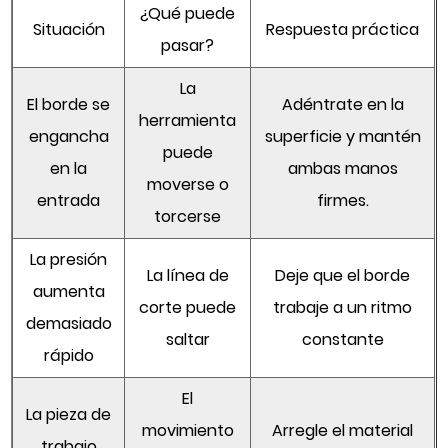
¿Qué puede
Situación
Respuesta práctica
pasar?
La
El borde se
Adéntrate en la
herramienta
engancha
superficie y mantén
puede
en la
ambas manos
moverse o
entrada
firmes.
torcerse
La presión
La línea de
Deje que el borde
aumenta
corte puede
trabaje a un ritmo
demasiado
saltar
constante
rápido
El
La pieza de
movimiento
Arregle el material
trabajo